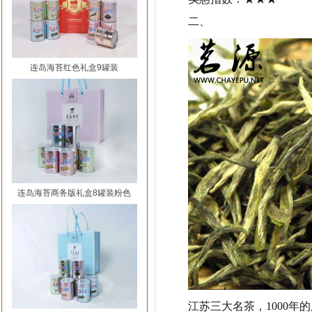
二、
连岛海苔红色礼盒9罐装
连岛海苔商务版礼盒8罐装粉色
江苏三大名茶，1000