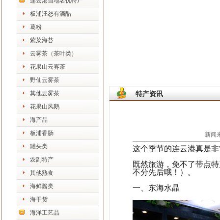
连云港当地名优特产
板浦汪恕有滴醋
葛粉
紫菜海苔
云雾茶（茶叶类）
花果山云雾茶
野仙云雾茶
其他云雾茶
特产资讯
花果山风鹅
海产品
板浦香肠
新闻来
罐头类
这个季节的连云港真是非
农副特产
既然旅游，免不了带点特
不分先后哦！）。
其他熟食
海鲜酱类
一、东海水晶
海干货
海洋工艺品