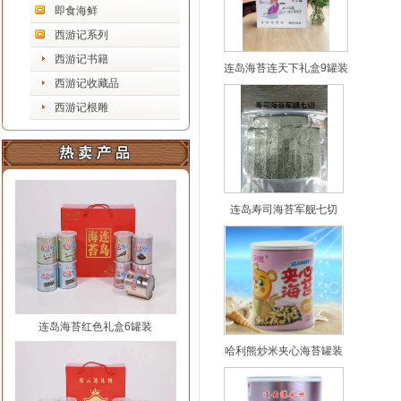
即食海鲜
西游记系列
西游记书籍
连岛海苔连天下礼盒9罐装
西游记收藏品
西游记根雕
连岛寿司海苔军舰七切
连岛海苔红色礼盒6罐装
哈利熊炒米夹心海苔罐装