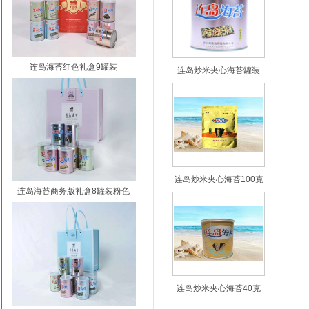
连岛海苔红色礼盒9罐装
连岛炒米夹心海苔罐装
连岛炒米夹心海苔100克
连岛海苔商务版礼盒8罐装粉色
连岛炒米夹心海苔40克