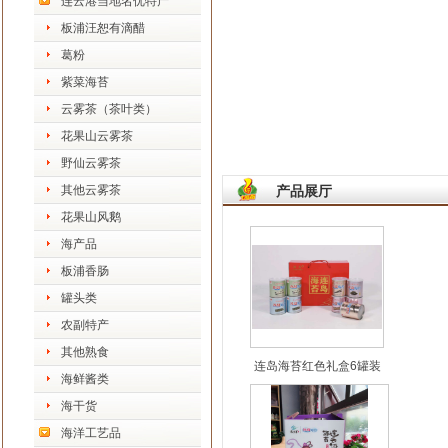
连云港当地名优特产
板浦汪恕有滴醋
葛粉
紫菜海苔
云雾茶（茶叶类）
花果山云雾茶
野仙云雾茶
其他云雾茶
产品展厅
花果山风鹅
海产品
板浦香肠
罐头类
农副特产
其他熟食
连岛海苔红色礼盒6罐装
海鲜酱类
海干货
海洋工艺品