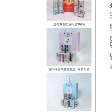
连岛海苔红色礼盒9罐装
连岛海苔商务版礼盒8罐装粉色