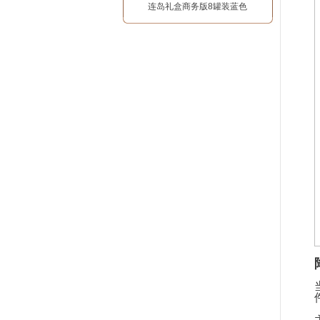
连岛礼盒商务版8罐装蓝色