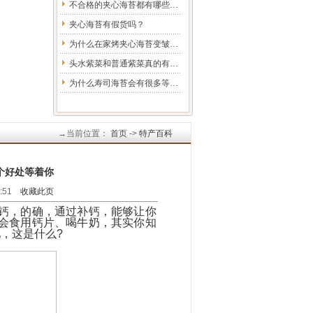
不合格的夹心海苔都有哪些…
夹心海苔有假货吗？
为什么在家烤夹心海苔变皱…
头水紫菜和普通紫菜真的有…
为什么寿司海苔会有很多等…
→当前位置：
首页
->
特产百科
个好处等着你
7:51
收藏此页
钙，的确，通过补钙，能够让你
会食用钙片、喝牛奶，其实你知
，这是什么?