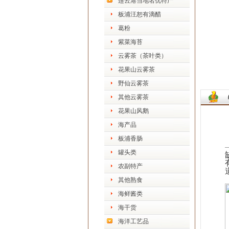
连云港当地名优特产
板浦汪恕有滴醋
葛粉
紫菜海苔
云雾茶（茶叶类）
花果山云雾茶
野仙云雾茶
其他云雾茶
花果山风鹅
海产品
板浦香肠
罐头类
农副特产
其他熟食
海鲜酱类
海干货
海洋工艺品