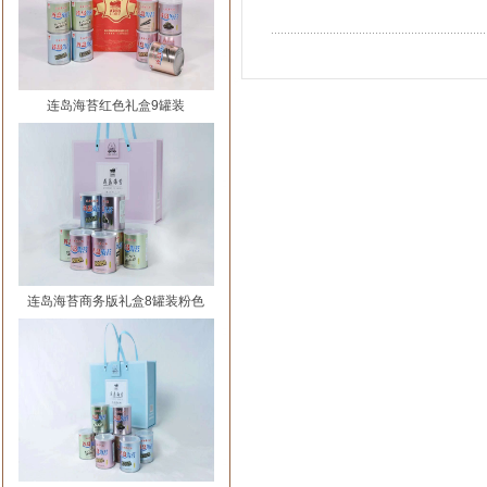
连岛海苔红色礼盒9罐装
连岛海苔商务版礼盒8罐装粉色