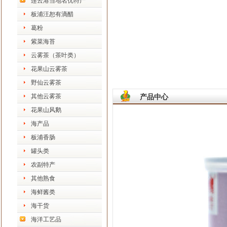
连云港当地名优特产
板浦汪恕有滴醋
葛粉
紫菜海苔
云雾茶（茶叶类）
花果山云雾茶
野仙云雾茶
其他云雾茶
产品中心
花果山风鹅
海产品
板浦香肠
罐头类
农副特产
其他熟食
海鲜酱类
海干货
海洋工艺品