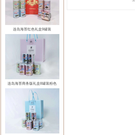
连岛海苔红色礼盒9罐装
连岛海苔商务版礼盒8罐装粉色