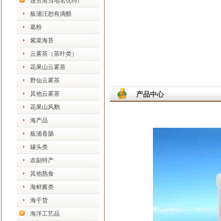
连云港当地名优特产
板浦汪恕有滴醋
葛粉
紫菜海苔
云雾茶（茶叶类）
花果山云雾茶
野仙云雾茶
其他云雾茶
产品中心
花果山风鹅
海产品
板浦香肠
罐头类
农副特产
其他熟食
海鲜酱类
海干货
海洋工艺品