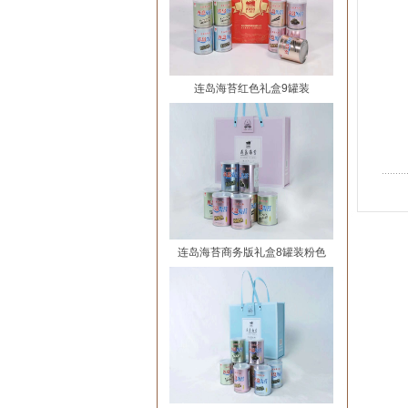
连岛海苔红色礼盒9罐装
连岛海苔商务版礼盒8罐装粉色