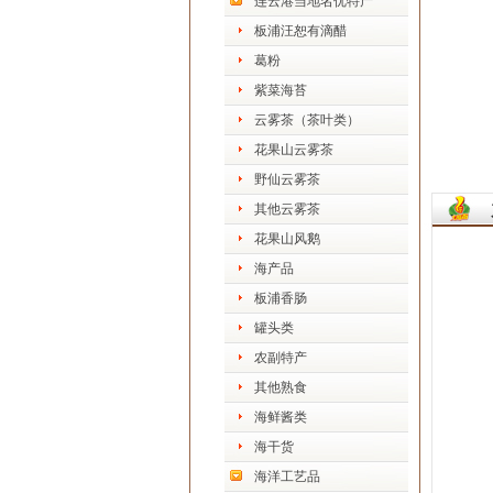
连云港当地名优特产
板浦汪恕有滴醋
葛粉
紫菜海苔
云雾茶（茶叶类）
花果山云雾茶
野仙云雾茶
其他云雾茶
花果山风鹅
海产品
板浦香肠
罐头类
农副特产
其他熟食
海鲜酱类
海干货
海洋工艺品